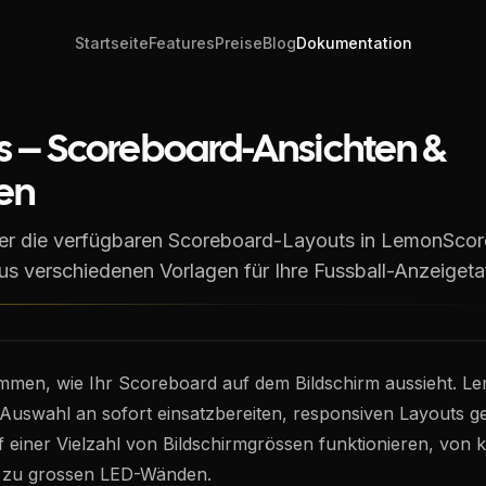
Startseite
Features
Preise
Blog
Dokumentation
s – Scoreboard-Ansichten &
en
er die verfügbaren Scoreboard-Layouts in LemonScor
us verschiedenen Vorlagen für Ihre Fussball-Anzeigetaf
mmen, wie Ihr Scoreboard auf dem Bildschirm aussieht. 
 Auswahl an sofort einsatzbereiten, responsiven Layouts gel
f einer Vielzahl von Bildschirmgrössen funktionieren, von k
s zu grossen LED-Wänden.