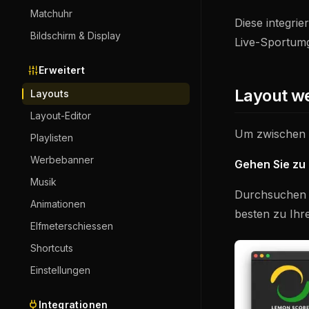
Matchuhr
Diese integrie
Bildschirm & Display
Live-Sportumg
Erweitert
Layout w
Layouts
Layout-Editor
Um zwischen 
Playlisten
Werbebanner
Gehen Sie zu
Musik
Durchsuchen S
Animationen
besten zu Ihr
Elfmeterschiessen
Shortcuts
Einstellungen
Integrationen