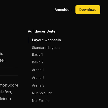
Anmelden
Download
Auf dieser Seite
Layout wechseln
Standard-Layouts
e.
Basic 1
el.
Basic 2
Arena 1
Arena 2
LemonScore
Arena 3
iefert,
Nur Spieluhr
leinen
Nur Zeituhr